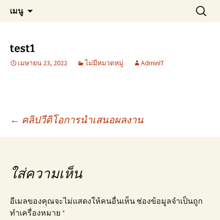
ข้าม
ค้นหา
การประชุมสัมมนาวิชาการระดับชาติ การ
วิทยาลัยนวัตกรรมการจัดการ
เมนู
ไป
สำหรับ:
จัดการในยุคเทคโนโลยีนำการ
ยัง
เนื้อหา
เปลี่ยนแปลง ครั้งที่ 8 ประจำปี 2569 (MDTE
test1
2026)
เมษายน 23, 2022
ไม่มีหมวดหมู่
AdminIT
เมนู
←
คลิปวีดิโอการนำเสนอผลงาน
นำทาง
ใส่ความเห็น
เรื่อง
อีเมลของคุณจะไม่แสดงให้คนอื่นเห็น
ช่องข้อมูลจำเป็นถูก
ทำเครื่องหมาย
*